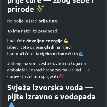
prije ture — zbog sebe i
prirode
prije
Najbolje je jesti
ture.
To ima nekoliko prednosti:
dovoljno energije
Imat ćete
gladi na rijeci
Izbjeći ćete osjećaj
rijeka ostane čista
I pomoći ćete da
Jedenje na vodi često dovodi do toga da
ambalaža ili ostaci hrane završe u rijeci — a
upravo to želimo spriječiti
Svježa izvorska voda —
pijte izravno s vodopada