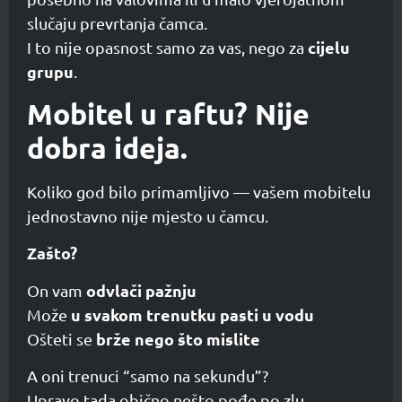
slučaju prevrtanja čamca.
cijelu
I to nije opasnost samo za vas, nego za
grupu
.
Mobitel u raftu? Nije
dobra ideja.
Koliko god bilo primamljivo — vašem mobitelu
jednostavno nije mjesto u čamcu.
Zašto?
odvlači pažnju
On vam
u svakom trenutku pasti u vodu
Može
brže nego što mislite
Ošteti se
A oni trenuci “samo na sekundu”?
Upravo tada obično nešto pođe po zlu.