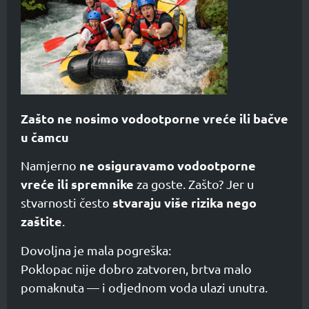
Zašto ne nosimo vodootporne vreće ili bačve
u čamcu
ne osiguravamo vodootporne
Namjerno
vreće ili spremnike
za goste. Zašto? Jer u
stvaraju više rizika nego
stvarnosti često
zaštite
.
Dovoljna je mala pogreška:
Poklopac nije dobro zatvoren, brtva malo
pomaknuta — i odjednom voda ulazi unutra.