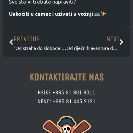
Sve što vi trebate napraviti?
Uskočiti u čamac i uživati u vožnji
PREVIOUS
NEXT
“Od straha do slobode: Zašto sam vjerovala Rafting Pirateu iako ne znam plivati”
Od riječnih avantura do spašavanja životinja: Naša mala misija spšavanja života
KONTAKTIRAJTE NAS
HEIKE +385 91 901 9011
NENO: +385 91 445 2121