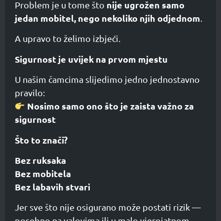
nije ugrožen samo
Problem je u tome što
jedan mobitel, nego nekoliko njih odjednom
.
A upravo to želimo izbjeći.
Sigurnost je uvijek na prvom mjestu
U našim čamcima slijedimo jedno jednostavno
pravilo:
Nosimo samo ono što je zaista važno za
sigurnost
Što to znači?
Bez ruksaka
Bez mobitela
Bez labavih stvari
Jer sve što nije osigurano može postati rizik —
posebno na valovima ili u malo vjerojatnom