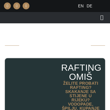
EN
DE
REZERVIRAJTE
SVOJU
AVANTURU
RAFTING
OMIŠ
ŽELITE PROBATI
RAFTING?
SKAKANJE SA
STIJENE U
RIJEKU?
VODOPADE,
ŠPILJU, KUPANJE